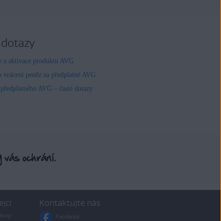
 dotazy
ce a aktivace produktu AVG
o vrácení peněz za předplatné AVG
 předplatného AVG – časté dotazy
ejci
Kontaktujte nás
firmy
Facebook