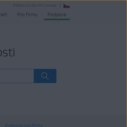
Přihlásit se k účtu AVG Account
neři
Pro firmy
Podpora
sti
Podpora pro firmy