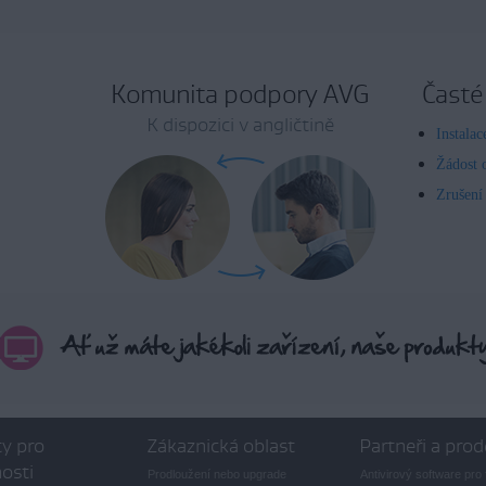
Komunita podpory AVG
Časté
K dispozici v angličtině
Instala
Žádost 
Zrušení
y pro
Zákaznická oblast
Partneři a prod
osti
Prodloužení nebo upgrade
Antivirový software pro 