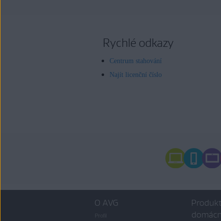
Rychlé odkazy
Centrum stahování
Najít licenční číslo
O AVG
Produkt
domácn
Profil