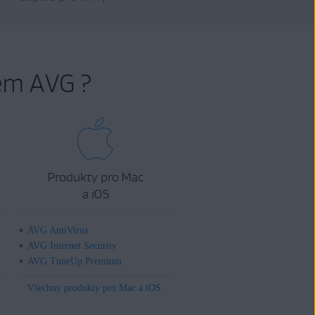
em AVG ?
Produkty pro Mac
a iOS
AVG AntiVirus
AVG Internet Security
AVG TuneUp Premium
Všechny produkty pro Mac a iOS