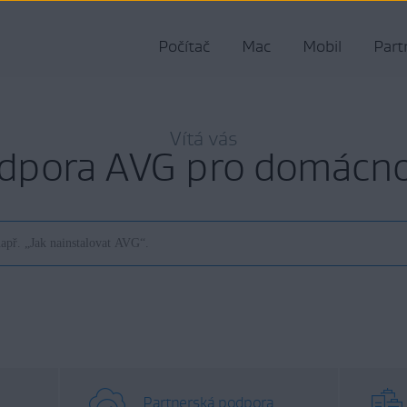
Počítač
Mac
Mobil
Part
Vítá vás
dpora AVG pro domácno
Partnerská podpora