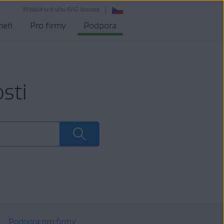
Přihlásit se k účtu AVG Account
neři
Pro firmy
Podpora
sti
Podpora pro firmy