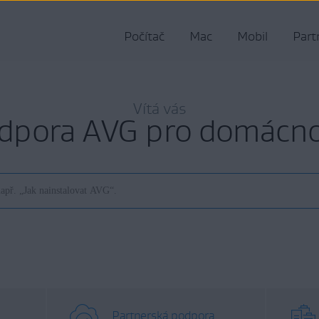
Počítač
Mac
Mobil
Part
Vítá vás
dpora AVG pro domácno
Partnerská podpora