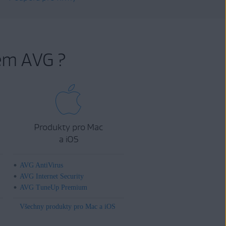
em AVG ?
Produkty pro Mac
a iOS
AVG AntiVirus
AVG Internet Security
AVG TuneUp Premium
Všechny produkty pro Mac a iOS