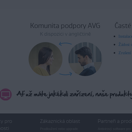
Komunita podpory AVG
Časté
K dispozici v angličtině
Instala
Žádost 
Zrušení
y pro
Zákaznická oblast
Partneři a prod
osti
Prodloužení nebo upgrade
Antivirový software pro 