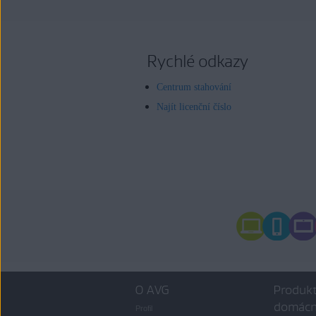
Rychlé odkazy
Centrum stahování
Najít licenční číslo
O AVG
Produkt
domácn
Profil