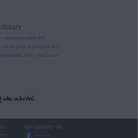
 dotazy
ce a aktivace produktu AVG
o vrácení peněz za předplatné AVG
 předplatného AVG – časté dotazy
ejci
Kontaktujte nás
firmy
Facebook