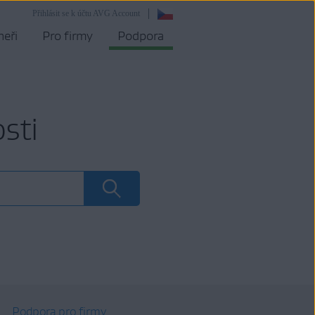
Přihlásit se k účtu AVG Account
neři
Pro firmy
Podpora
sti
Podpora pro firmy