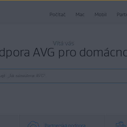
Počítač
Mac
Mobil
Part
Vítá vás
dpora AVG pro domácno
Partnerská podpora