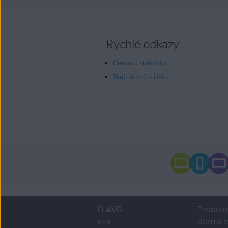
Rychlé odkazy
Centrum stahování
Najít licenční číslo
O AVG
Produkt
domácn
Profil