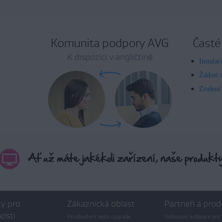
Komunita podpory AVG
Časté
K dispozici v angličtině
Instala
Žádost 
Zrušení
y pro
Zákaznická oblast
Partneři a prod
osti
Prodloužení nebo upgrade
Antivirový software pro 