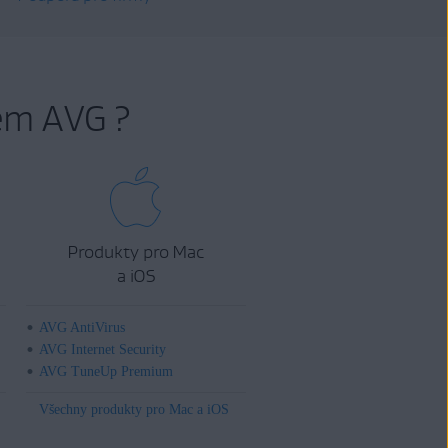
em AVG ?
Produkty pro Mac
a iOS
AVG AntiVirus
AVG Internet Security
AVG TuneUp Premium
Všechny produkty pro Mac a iOS