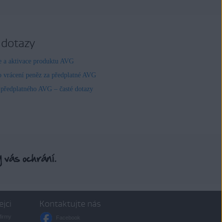
 dotazy
ce a aktivace produktu AVG
o vrácení peněz za předplatné AVG
 předplatného AVG – časté dotazy
ejci
Kontaktujte nás
firmy
Facebook