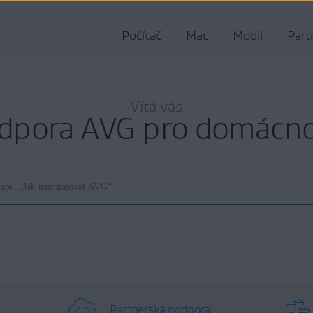
Počítač
Mac
Mobil
Part
Vítá vás
dpora AVG pro domácno
Partnerská podpora