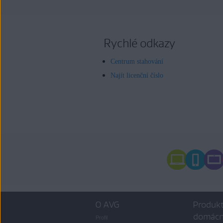
Rychlé odkazy
Centrum stahování
Najít licenční číslo
O AVG
Produkt
domácn
Profil