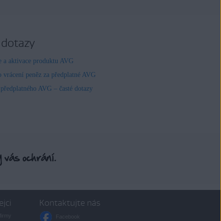
 dotazy
ce a aktivace produktu AVG
o vrácení peněz za předplatné AVG
 předplatného AVG – časté dotazy
ejci
Kontaktujte nás
firmy
Facebook