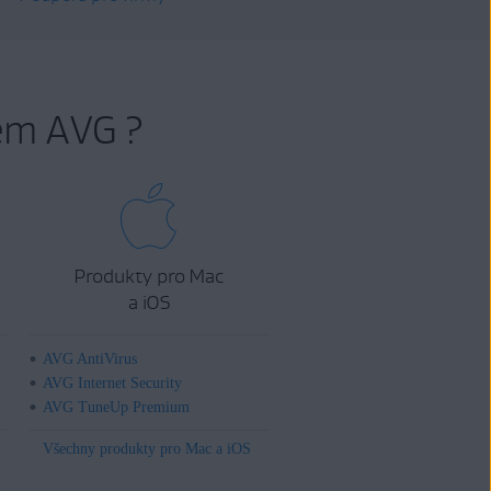
em AVG ?
Produkty pro Mac
a iOS
AVG AntiVirus
AVG Internet Security
AVG TuneUp Premium
Všechny produkty pro Mac a iOS