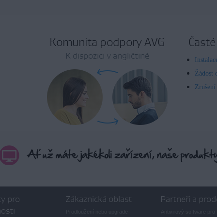
Komunita podpory AVG
Časté
K dispozici v angličtině
Instala
Žádost 
Zrušení
y pro
Zákaznická oblast
Partneři a prod
osti
Prodloužení nebo upgrade
Antivirový software pro 