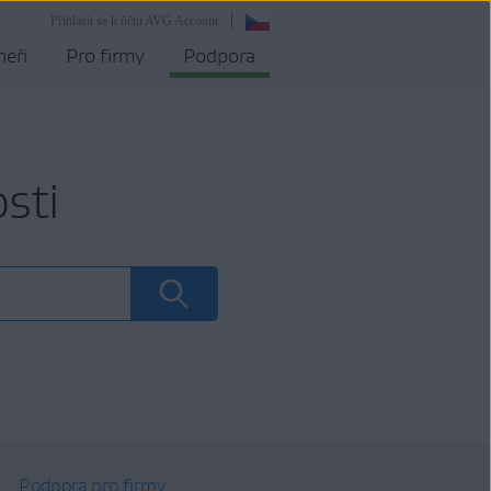
Přihlásit se k účtu AVG Account
neři
Pro firmy
Podpora
sti
Podpora pro firmy