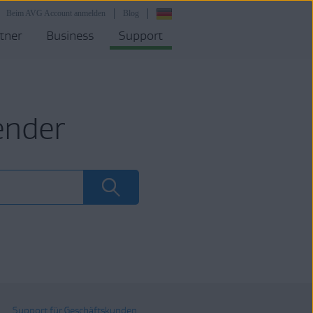
Beim AVG Account anmelden
Blog
tner
Business
Support
ender
Support für Geschäftskunden