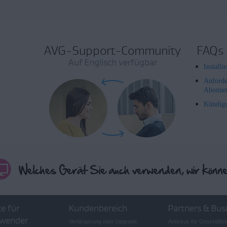
AVG-Support-Community
FAQs
Auf Englisch verfügbar
Install
Anforde
Abonne
Kündig
e für
Kundenbereich
Partners & Bus
wender
Verlängerung oder Upgrade
Antivirus für Geschäft