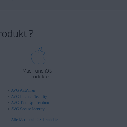
rodukt ?
Mac- und iOS-
Produkte
AVG AntiVirus
AVG Internet Security
AVG TuneUp Premium
AVG Secure Identity
Alle Mac- und iOS-Produkte