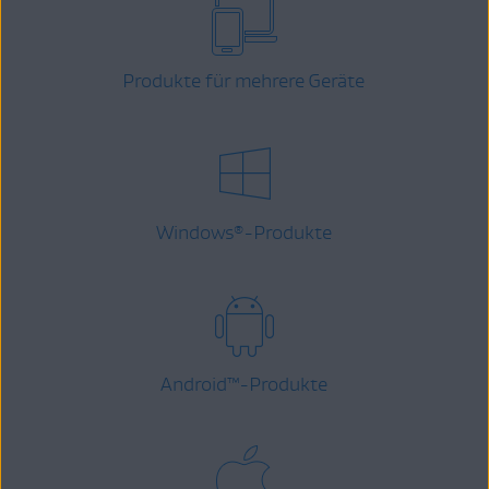
Produkte für mehrere Geräte
Windows
-Produkte
®
Android
™
-Produkte