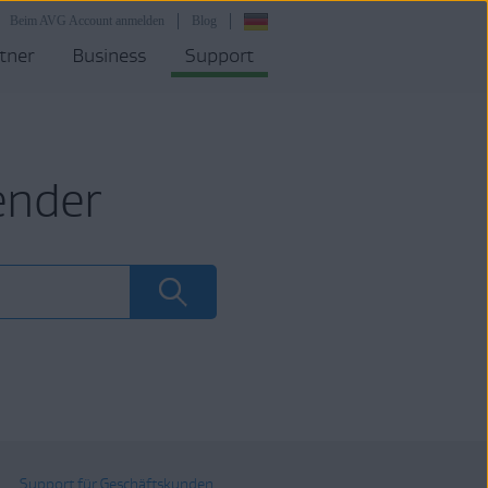
Beim AVG Account anmelden
Blog
tner
Business
Support
ender
Support für Geschäftskunden