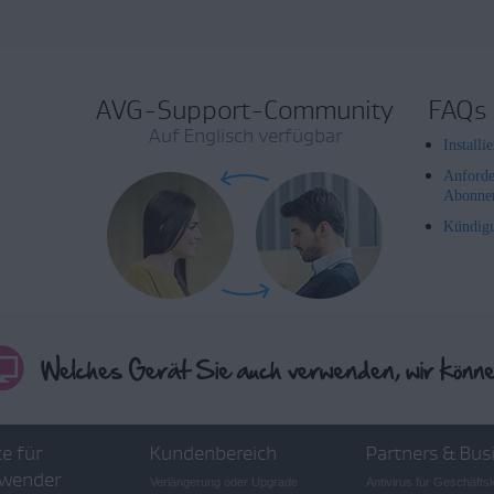
AVG-Support-Community
FAQs
Auf Englisch verfügbar
Install
Anforde
Abonne
Kündig
e für
Kundenbereich
Partners & Bus
wender
Verlängerung oder Upgrade
Antivirus für Geschäft