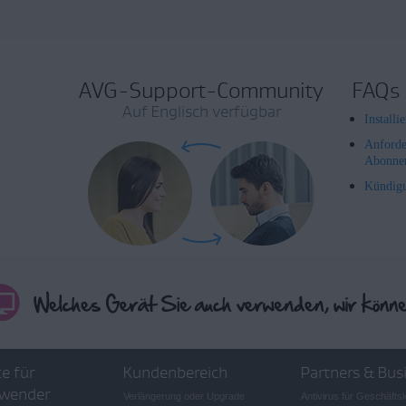
AVG-Support-Community
FAQs
Auf Englisch verfügbar
Install
Anforde
Abonne
Kündig
e für
Kundenbereich
Partners & Bus
wender
Verlängerung oder Upgrade
Antivirus für Geschäft