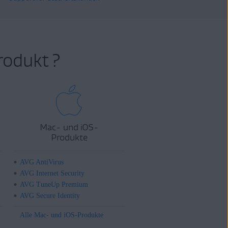
rodukt ?
Mac- und iOS-
Produkte
AVG AntiVirus
AVG Internet Security
AVG TuneUp Premium
AVG Secure Identity
Alle Mac- und iOS-Produkte