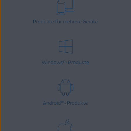
Produkte für mehrere Geräte
Windows
-Produkte
®
Android
™
-Produkte