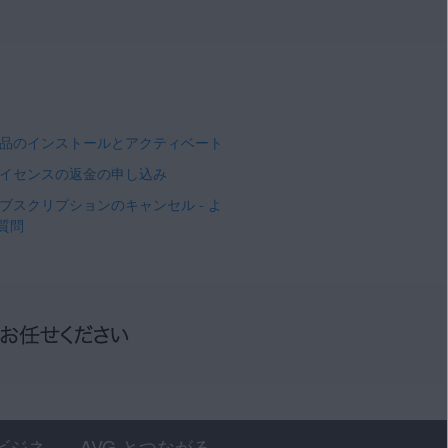
 製品のインストールとアクティベート
 ライセンスの返金の申し込み
 サブスクリプションのキャンセル - よ
質問
ビジネ
AVG とつながる