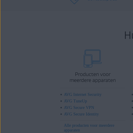
H
Producten voor
meerdere apparaten
AVG Internet Security
AVG TuneUp
AVG Secure VPN
AVG Secure Identity
Alle producten voor meerdere
apparaten