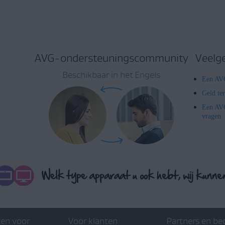
AVG-ondersteuningscommunity
Veelg
Beschikbaar in het Engels
Een AVG
Geld te
Een AVG
vragen
en voor
Voor klanten
Partners en be