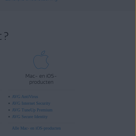
 ?
Mac- en iOS-
producten
AVG AntiVirus
AVG Internet Security
AVG TuneUp Premium
AVG Secure Identity
Alle Mac- en iOS-producten