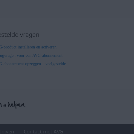
estelde vragen
-product installeren en activeren
rugvragen voor een AVG-abonnement
-abonnement opzeggen – veelgestelde
drijven
Contact met AVG