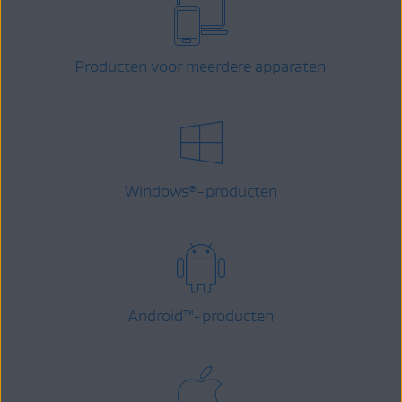
Producten voor meerdere apparaten
Windows
-producten
®
Android
™
-producten