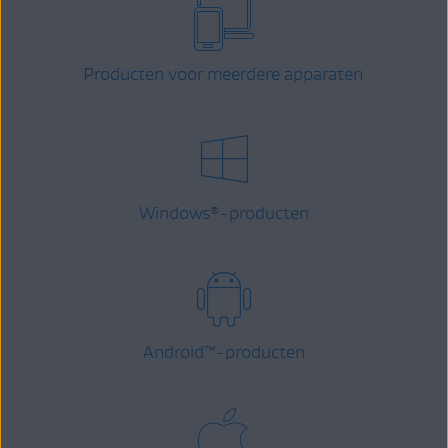
Producten voor meerdere apparaten
Windows
-producten
®
Android
™
-producten