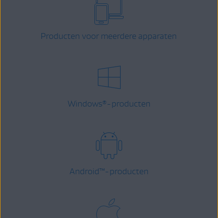
Producten voor meerdere apparaten
Windows
-producten
®
Android
™
-producten