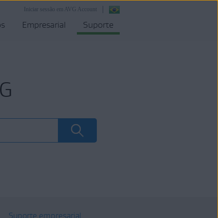
Iniciar sessão em AVG Account
os
Empresarial
Suporte
VG
Suporte empresarial