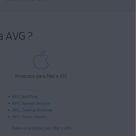
a AVG ?
Produtos para Mac e iOS
AVG AntiVirus
AVG Internet Security
AVG TuneUp Premium
AVG Secure Identity
Todos os produtos para Mac e iOS