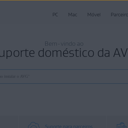
PC
Mac
Móvel
Parceir
Bem-vindo ao
uporte doméstico da A
Suporte para parceiros