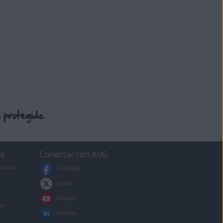
sa
Conectar con AVG
esarial
Facebook
Twitter
s
Youtube
ce
LinkedIn