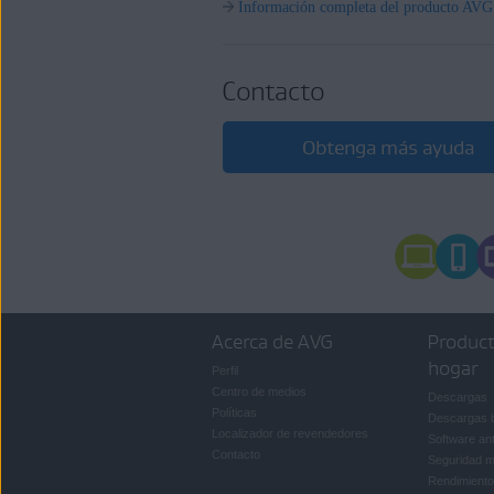
Información completa del producto AVG
Contacto
Obtenga más ayuda
Acerca de AVG
Product
hogar
Perfil
Centro de medios
Descargas
Políticas
Descargas 
Localizador de revendedores
Software ant
Contacto
Seguridad m
Rendimiento