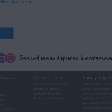
 BreachGuard for Mac
os para el
Área de clientes
Socio y empre
Renovación o actualización
Software antivirus empr
Registre su Licencia
Socios y revendedores
Activación del servicio
Centro de revendedore
beta
Productos para el hogar
AVG CloudCare
™
ivirus
AVG Managed Workpla
óvil
Centrify Identity Service
 del equipo