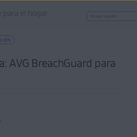
 para el hogar
e iOS
a: AVG BreachGuard para
s