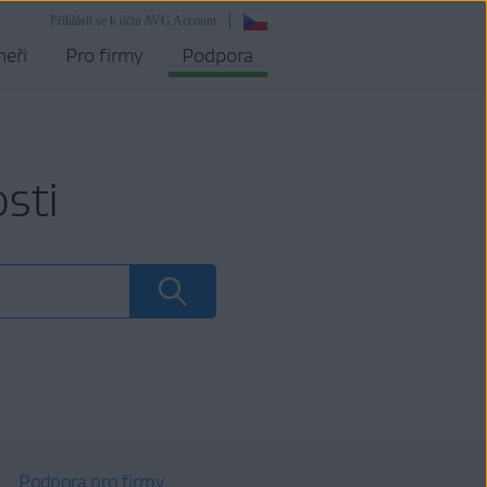
Přihlásit se k účtu AVG Account
neři
Pro firmy
Podpora
sti
Podpora pro firmy