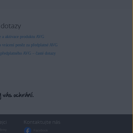
 dotazy
ce a aktivace produktu AVG
o vrácení peněz za předplatné AVG
 předplatného AVG – časté dotazy
ejci
Kontaktujte nás
firmy
Facebook