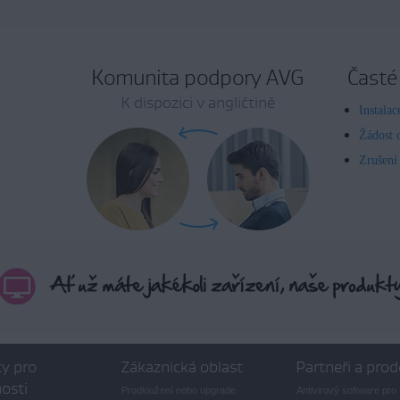
Komunita podpory AVG
Časté
K dispozici v angličtině
Instala
Žádost 
Zrušení
y pro
Zákaznická oblast
Partneři a prod
osti
Prodloužení nebo upgrade
Antivirový software pro 