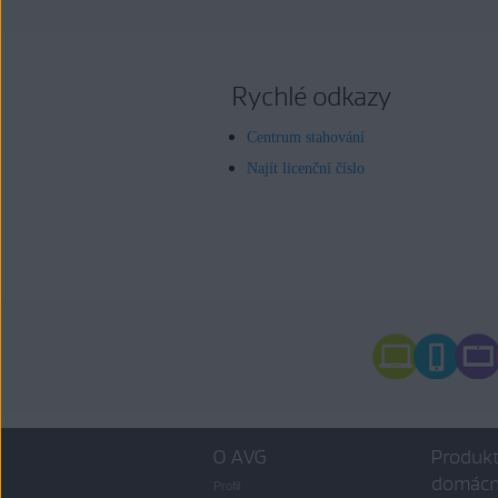
Rychlé odkazy
Centrum stahování
Najít licenční číslo
O AVG
Produkt
domácn
Profil