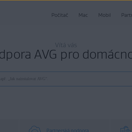
Počítač
Mac
Mobil
Part
Vítá vás
dpora AVG pro domácno
Partnerská podpora