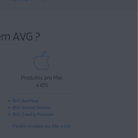
em AVG ?
Produkty pro Mac
a iOS
AVG AntiVirus
AVG Internet Security
AVG TuneUp Premium
Všechny produkty pro Mac a iOS