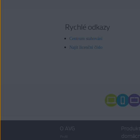
Rychlé odkazy
Centrum stahování
Najít licenční číslo
O AVG
Produkt
domácn
Profil