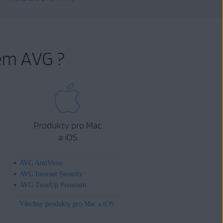
em AVG ?
Produkty pro Mac
a iOS
AVG AntiVirus
AVG Internet Security
AVG TuneUp Premium
Všechny produkty pro Mac a iOS