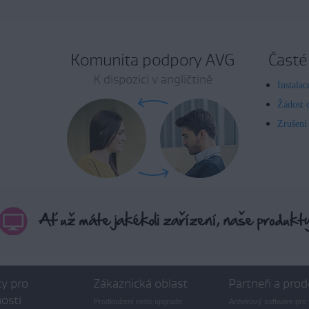
Komunita podpory AVG
Časté
K dispozici v angličtině
Instala
Žádost 
Zrušení
y pro
Zákaznická oblast
Partneři a prod
osti
Prodloužení nebo upgrade
Antivirový software pro 