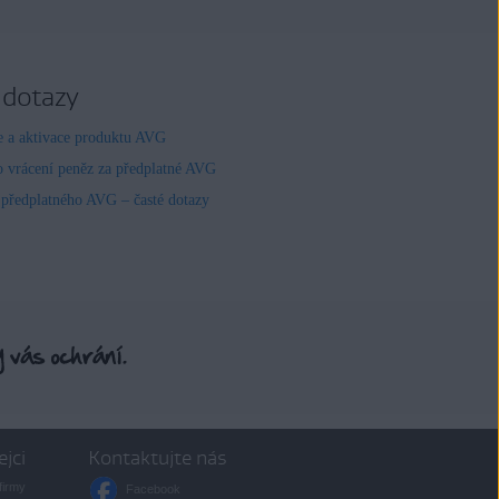
 dotazy
ce a aktivace produktu AVG
o vrácení peněz za předplatné AVG
 předplatného AVG – časté dotazy
ejci
Kontaktujte nás
firmy
Facebook