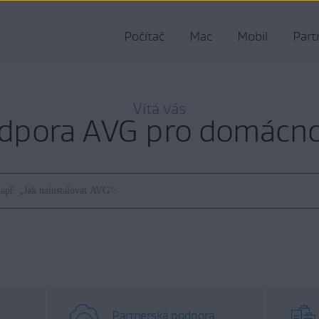
Počítač
Mac
Mobil
Part
Vítá vás
dpora AVG pro domácno
Partnerská podpora