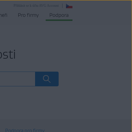
Přihlásit se k účtu AVG Account
neři
Pro firmy
Podpora
sti
Podpora pro firmy