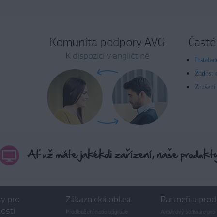
Komunita podpory AVG
Časté
K dispozici v angličtině
Instala
Žádost 
Zrušení
y pro
Zákaznická oblast
Partneři a prod
osti
Prodloužení nebo upgrade
Antivirový software pro 