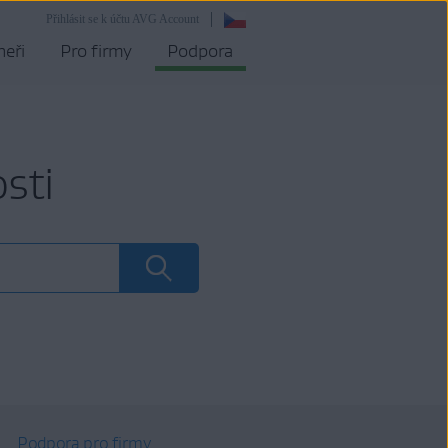
Přihlásit se k účtu AVG Account
neři
Pro firmy
Podpora
sti
Podpora pro firmy