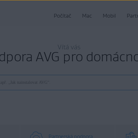
Počítač
Mac
Mobil
Part
Vítá vás
dpora AVG pro domácno
Partnerská podpora