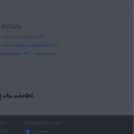
 dotazy
ce a aktivace produktu AVG
o vrácení peněz za předplatné AVG
 předplatného AVG – časté dotazy
ejci
Kontaktujte nás
firmy
Facebook