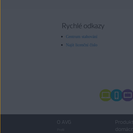
Rychlé odkazy
Centrum stahování
Najít licenční číslo
O AVG
Produkt
domácn
Profil