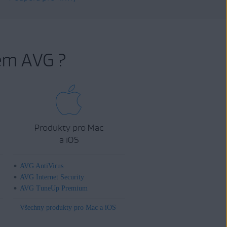
em AVG ?
Produkty pro Mac
a iOS
AVG AntiVirus
AVG Internet Security
AVG TuneUp Premium
Všechny produkty pro Mac a iOS