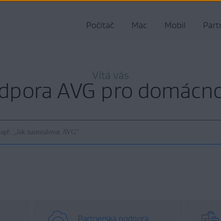
Počítač
Mac
Mobil
Part
Vítá vás
dpora AVG pro domácno
Partnerská podpora