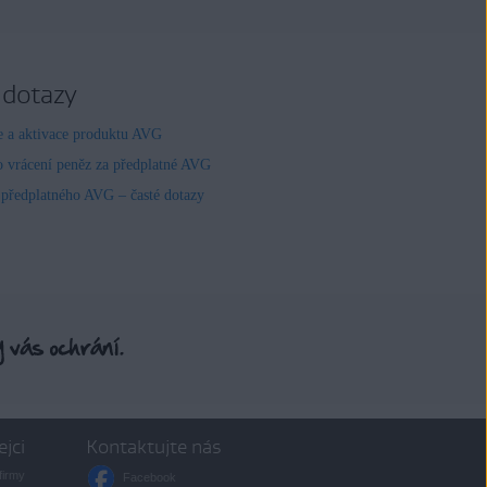
 dotazy
ce a aktivace produktu AVG
o vrácení peněz za předplatné AVG
 předplatného AVG – časté dotazy
ejci
Kontaktujte nás
firmy
Facebook