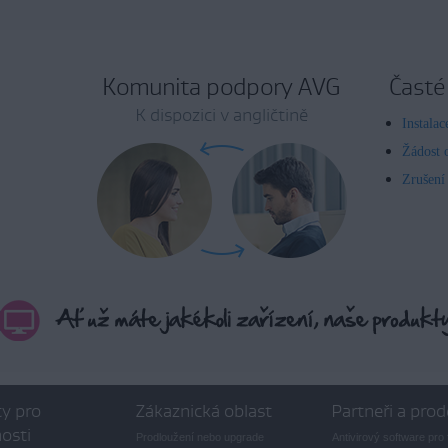
Komunita podpory AVG
Časté
K dispozici v angličtině
Instala
Žádost 
Zrušení
y pro
Zákaznická oblast
Partneři a prod
osti
Prodloužení nebo upgrade
Antivirový software pro 