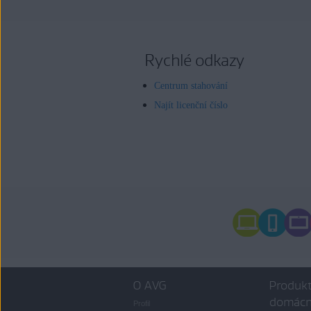
Rychlé odkazy
Centrum stahování
Najít licenční číslo
O AVG
Produkt
domácn
Profil