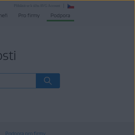
Přihlásit se k účtu AVG Account
neři
Pro firmy
Podpora
sti
Podpora pro firmy