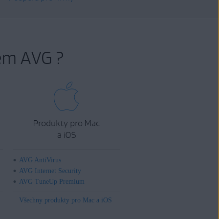
em AVG ?
Produkty pro Mac
a iOS
AVG AntiVirus
AVG Internet Security
AVG TuneUp Premium
Všechny produkty pro Mac a iOS