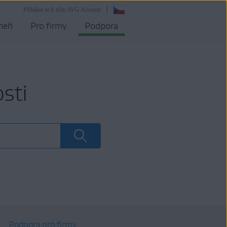
Přihlásit se k účtu AVG Account
neři
Pro firmy
Podpora
sti
Podpora pro firmy