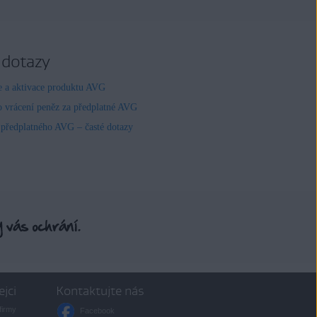
 dotazy
ce a aktivace produktu AVG
o vrácení peněz za předplatné AVG
 předplatného AVG – časté dotazy
ejci
Kontaktujte nás
firmy
Facebook