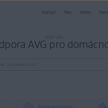
Počítač
Mac
Mobil
Part
Vítá vás
dpora AVG pro domácno
Partnerská podpora