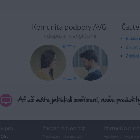
Komunita podpory AVG
Časté
K dispozici v angličtině
Instala
Žádost 
Zrušení
y pro
Zákaznická oblast
Partneři a prod
osti
Prodloužení nebo upgrade
Antivirový software pro 