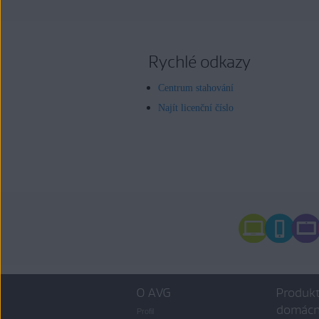
Rychlé odkazy
Centrum stahování
Najít licenční číslo
O AVG
Produkt
domácn
Profil