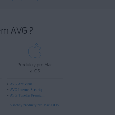
em AVG ?
Produkty pro Mac
a iOS
AVG AntiVirus
AVG Internet Security
AVG TuneUp Premium
Všechny produkty pro Mac a iOS