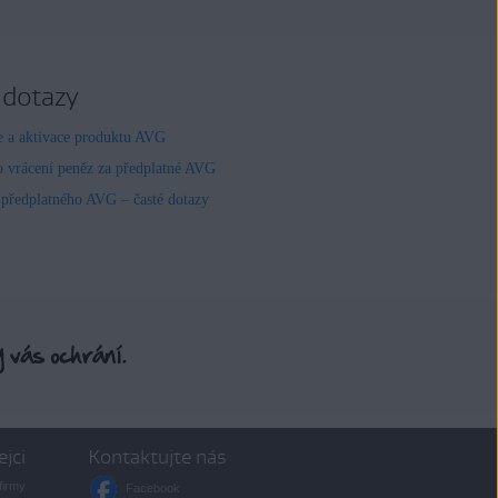
 dotazy
ce a aktivace produktu AVG
o vrácení peněz za předplatné AVG
 předplatného AVG – časté dotazy
ejci
Kontaktujte nás
firmy
Facebook