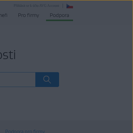
Přihlásit se k účtu AVG Account
neři
Pro firmy
Podpora
sti
Podpora pro firmy