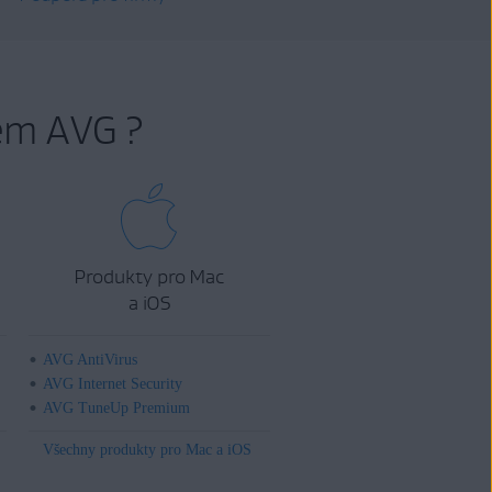
em AVG ?
Produkty pro Mac
a iOS
AVG AntiVirus
AVG Internet Security
AVG TuneUp Premium
Všechny produkty pro Mac a iOS