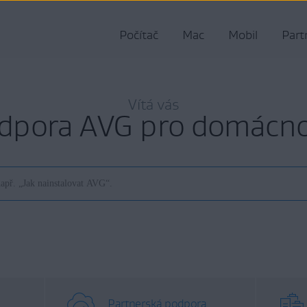
Počítač
Mac
Mobil
Part
Vítá vás
dpora AVG pro domácno
Partnerská podpora