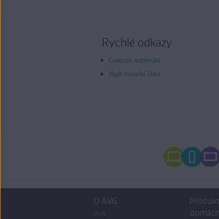
Rychlé odkazy
Centrum stahování
Najít licenční číslo
O AVG
Produkt
domácn
Profil