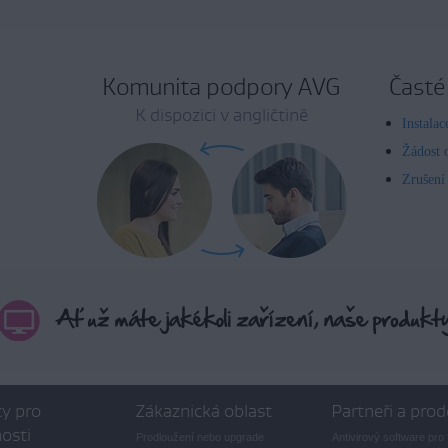
Komunita podpory AVG
Časté
K dispozici v angličtině
Instala
Žádost 
Zrušení
y pro
Zákaznická oblast
Partneři a prod
osti
Prodloužení nebo upgrade
Antivirový software pro 