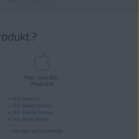
rodukt ?
Mac- und iOS-
Produkte
AVG AntiVirus
AVG Internet Security
AVG TuneUp Premium
AVG Secure Identity
Alle Mac- und iOS-Produkte