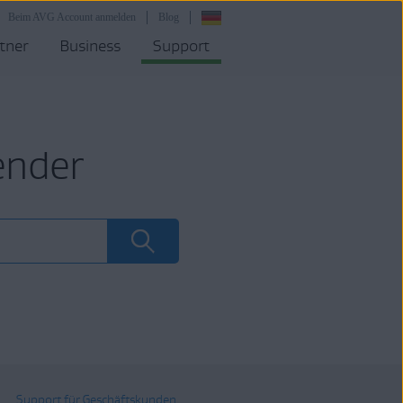
Beim AVG Account anmelden
Blog
tner
Business
Support
ender
Support für Geschäftskunden