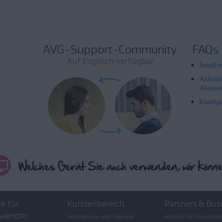
AVG-Support-Community
FAQs
Auf Englisch verfügbar
Install
Anforde
Abonne
Kündig
e für
Kundenbereich
Partners & Bus
wender
Verlängerung oder Upgrade
Antivirus für Geschäft