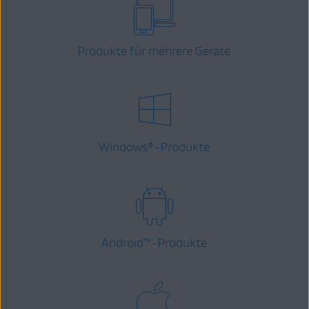
Produkte für mehrere Geräte
Windows
-Produkte
®
Android
™
-Produkte