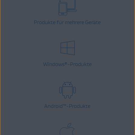
Produkte für mehrere Geräte
Windows
-Produkte
®
Android
™
-Produkte