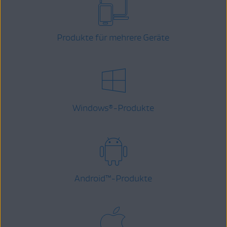
Produkte für mehrere Geräte
Windows
-Produkte
®
Android
™
-Produkte