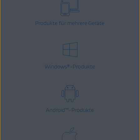
Produkte für mehrere Geräte
Windows
-Produkte
®
Android
™
-Produkte