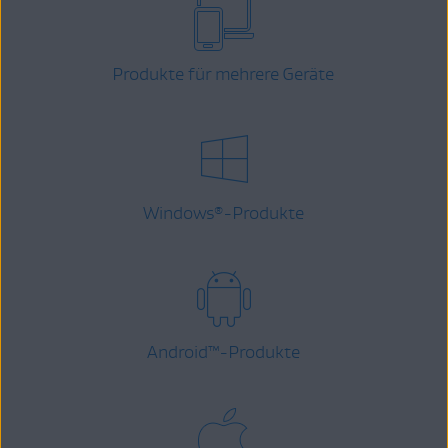
Produkte für mehrere Geräte
Windows
-Produkte
®
Android
™
-Produkte