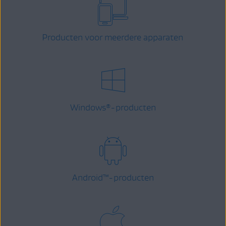
Producten voor meerdere apparaten
Windows
-producten
®
Android
™
-producten