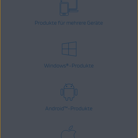
Produkte für mehrere Geräte
Windows
-Produkte
®
Android
™
-Produkte