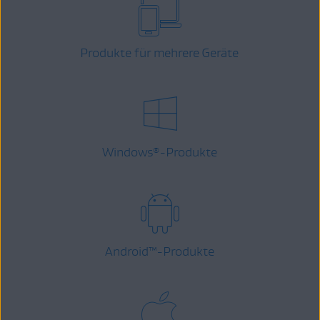
Produkte für mehrere Geräte
Windows
-Produkte
®
Android
™
-Produkte