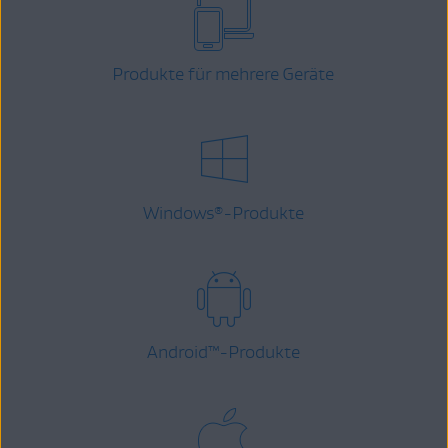
Produkte für mehrere Geräte
Windows
-Produkte
®
Android
™
-Produkte