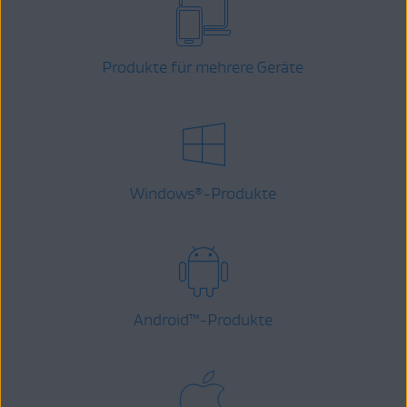
Produkte für mehrere Geräte
Windows
-Produkte
®
Android
™
-Produkte