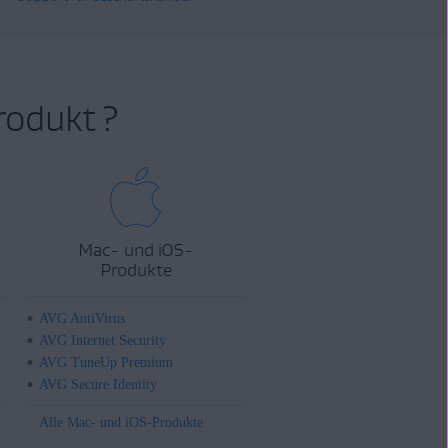
rodukt ?
Mac- und iOS-
Produkte
AVG AntiVirus
AVG Internet Security
AVG TuneUp Premium
AVG Secure Identity
Alle Mac- und iOS-Produkte