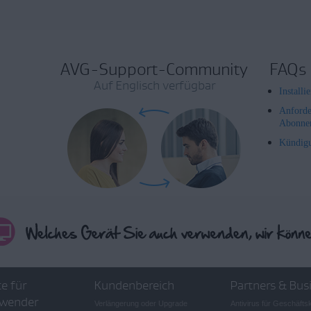
AVG-Support-Community
FAQs
Auf Englisch verfügbar
Install
Anforde
Abonne
Kündig
e für
Kundenbereich
Partners & Bus
wender
Verlängerung oder Upgrade
Antivirus für Geschäft