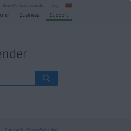
Beim AVG Account anmelden
Blog
tner
Business
Support
ender
Support für Geschäftskunden