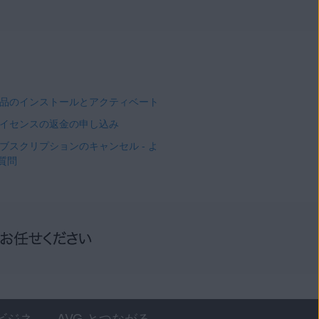
 製品のインストールとアクティベート
 ライセンスの返金の申し込み
 サブスクリプションのキャンセル - よ
質問
ビジネ
AVG とつながる