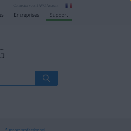
Connectez-vous à AVG Account
es
Entreprises
Support
G
Support professionnel