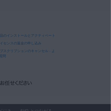
 製品のインストールとアクティベート
 ライセンスの返金の申し込み
 サブスクリプションのキャンセル - よ
質問
ビジネ
AVG とつながる