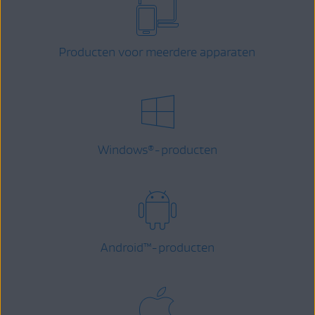
Producten voor meerdere apparaten
Windows
-producten
®
Android
™
-producten