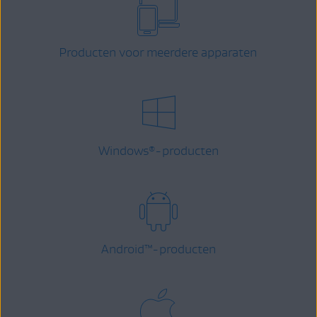
Producten voor meerdere apparaten
Windows
-producten
®
Android
™
-producten