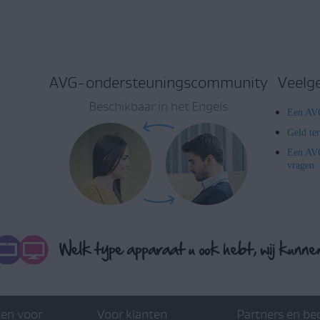
AVG-ondersteuningscommunity
Veelg
Beschikbaar in het Engels
Een AVG
Geld te
Een AVG
vragen
en voor
Voor klanten
Partners en be