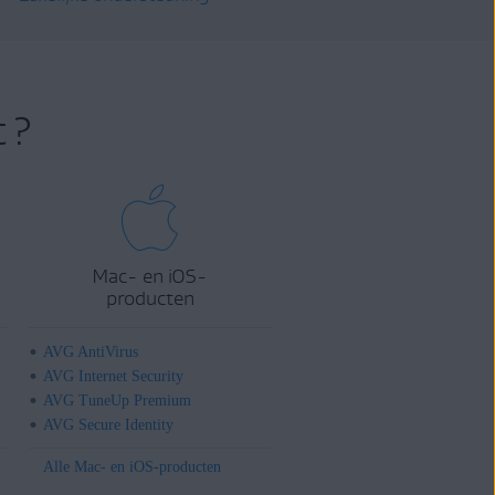
 ?
Mac- en iOS-
producten
AVG AntiVirus
AVG Internet Security
AVG TuneUp Premium
AVG Secure Identity
Alle Mac- en iOS-producten