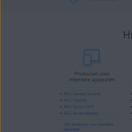
H
Producten voor
meerdere apparaten
AVG Internet Security
AVG TuneUp
AVG Secure VPN
AVG Secure Identity
Alle producten voor meerdere
apparaten