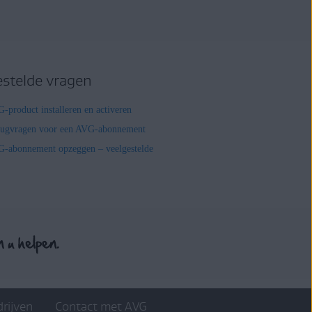
estelde vragen
-product installeren en activeren
rugvragen voor een AVG-abonnement
-abonnement opzeggen – veelgestelde
drijven
Contact met AVG