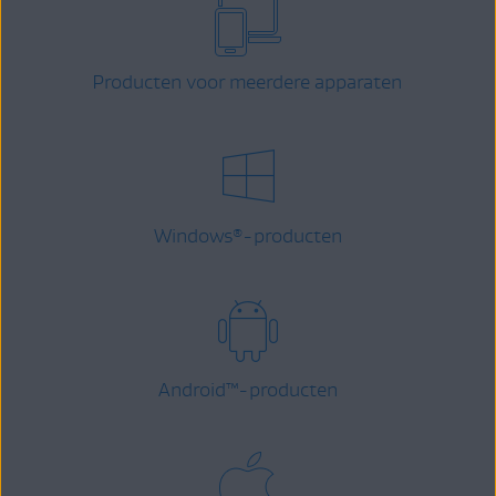
Producten voor meerdere apparaten
Windows
-producten
®
Android
™
-producten