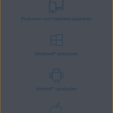
Producten voor meerdere apparaten
Windows
-producten
®
Android
™
-producten