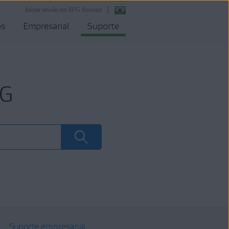
Iniciar sessão em AVG Account
os
Empresarial
Suporte
VG
Suporte empresarial