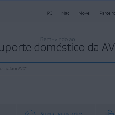
PC
Mac
Móvel
Parceir
Bem-vindo ao
uporte doméstico da A
Suporte para parceiros