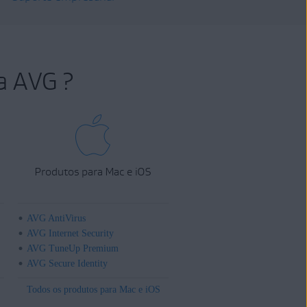
a AVG ?
Produtos para Mac e iOS
AVG AntiVirus
AVG Internet Security
AVG TuneUp Premium
AVG Secure Identity
Todos os produtos para Mac e iOS