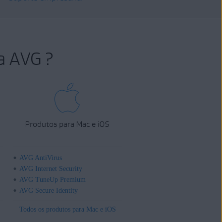
a AVG ?
Produtos para Mac e iOS
AVG AntiVirus
AVG Internet Security
AVG TuneUp Premium
AVG Secure Identity
Todos os produtos para Mac e iOS