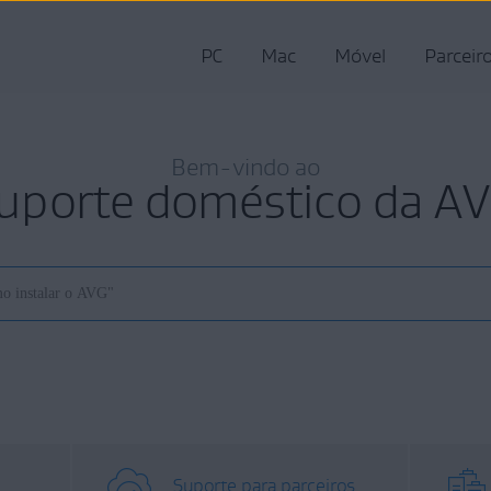
PC
Mac
Móvel
Parceir
Bem-vindo ao
uporte doméstico da A
Suporte para parceiros