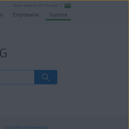
Iniciar sessão em AVG Account
os
Empresarial
Suporte
VG
Suporte empresarial