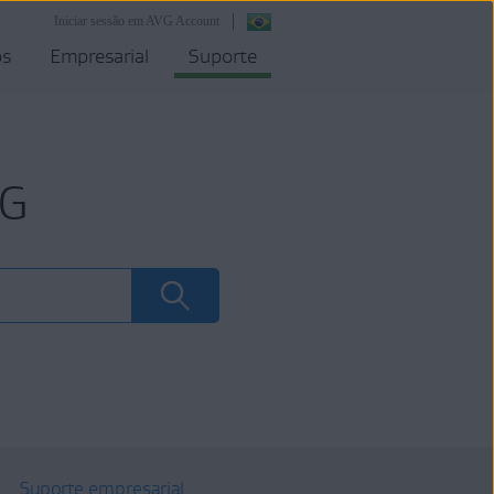
Iniciar sessão em AVG Account
os
Empresarial
Suporte
VG
Suporte empresarial