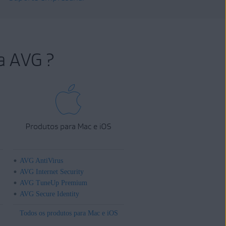
a AVG ?
Produtos para Mac e iOS
AVG AntiVirus
AVG Internet Security
AVG TuneUp Premium
AVG Secure Identity
Todos os produtos para Mac e iOS