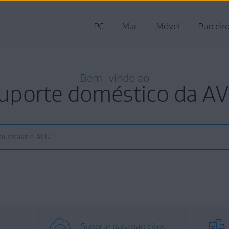
PC
Mac
Móvel
Parceir
Bem-vindo ao
uporte doméstico da A
Suporte para parceiros