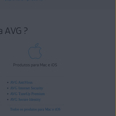
a AVG ?
Produtos para Mac e iOS
AVG AntiVirus
AVG Internet Security
AVG TuneUp Premium
AVG Secure Identity
Todos os produtos para Mac e iOS