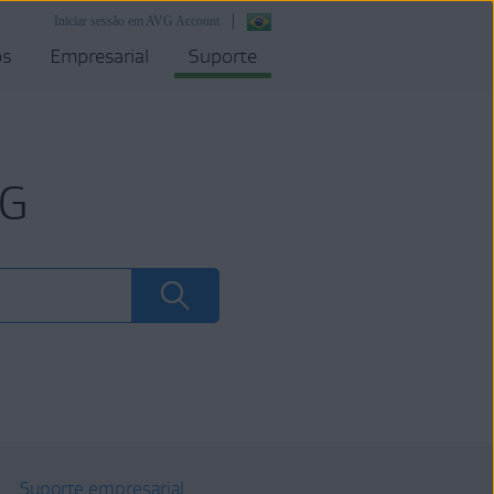
Iniciar sessão em AVG Account
os
Empresarial
Suporte
VG
Suporte empresarial