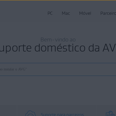
PC
Mac
Móvel
Parceir
Bem-vindo ao
uporte doméstico da A
Suporte para parceiros