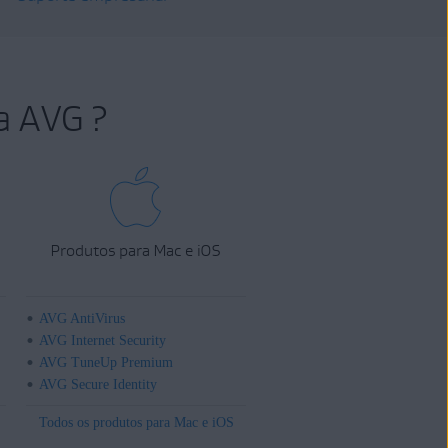
a AVG ?
Produtos para Mac e iOS
AVG AntiVirus
AVG Internet Security
AVG TuneUp Premium
AVG Secure Identity
Todos os produtos para Mac e iOS