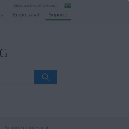
Iniciar sessão em AVG Account
os
Empresarial
Suporte
VG
Suporte empresarial