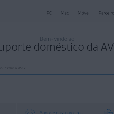
PC
Mac
Móvel
Parceir
Bem-vindo ao
uporte doméstico da A
Suporte para parceiros