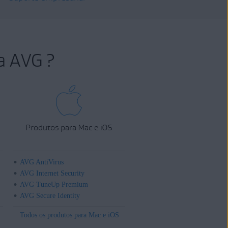
a AVG ?
Produtos para Mac e iOS
AVG AntiVirus
AVG Internet Security
AVG TuneUp Premium
AVG Secure Identity
Todos os produtos para Mac e iOS