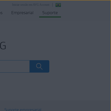
Iniciar sessão em AVG Account
os
Empresarial
Suporte
VG
Suporte empresarial