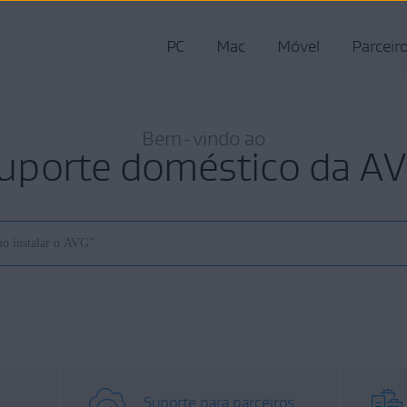
PC
Mac
Móvel
Parceir
Bem-vindo ao
uporte doméstico da A
Suporte para parceiros