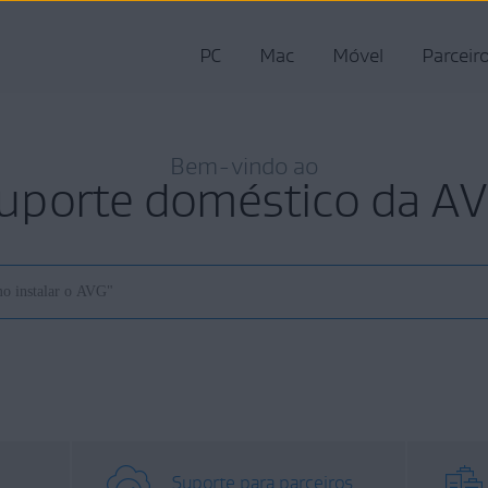
PC
Mac
Móvel
Parceir
Bem-vindo ao
uporte doméstico da A
Suporte para parceiros