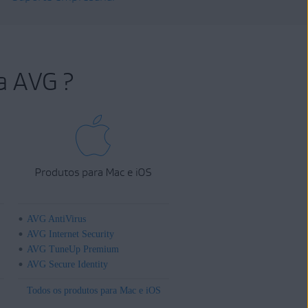
a AVG ?
Produtos para Mac e iOS
AVG AntiVirus
AVG Internet Security
AVG TuneUp Premium
AVG Secure Identity
Todos os produtos para Mac e iOS