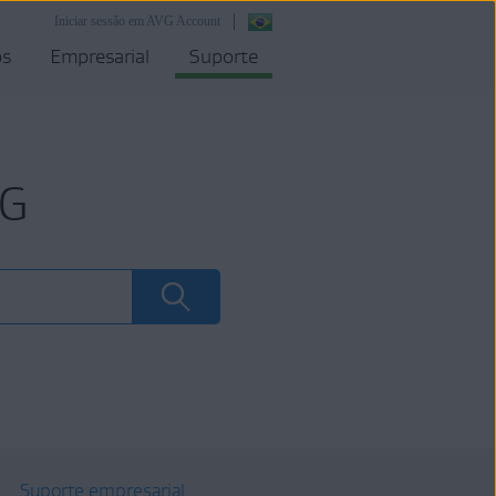
Iniciar sessão em AVG Account
os
Empresarial
Suporte
VG
Suporte empresarial