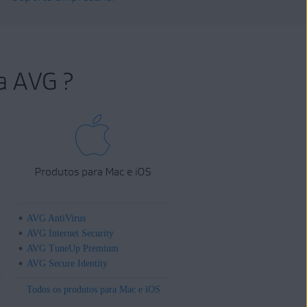
a AVG ?
Produtos para Mac e iOS
AVG AntiVirus
AVG Internet Security
AVG TuneUp Premium
AVG Secure Identity
Todos os produtos para Mac e iOS