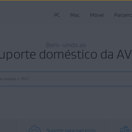
PC
Mac
Móvel
Parceir
Bem-vindo ao
uporte doméstico da A
Suporte para parceiros