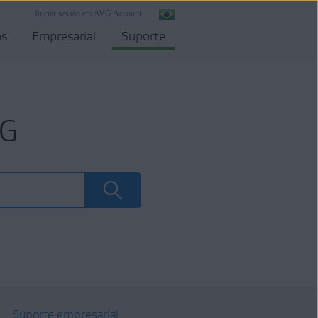
Iniciar sessão em AVG Account
os
Empresarial
Suporte
VG
Suporte empresarial